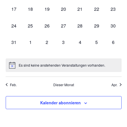
0
0
0
0
0
0
0
17
18
19
20
21
22
23
Veranstaltungen,
Veranstaltungen,
Veranstaltungen,
Veranstaltungen,
Veranstaltungen,
Veranstaltungen
Veranst
0
0
0
0
0
0
0
24
25
26
27
28
29
30
Veranstaltungen,
Veranstaltungen,
Veranstaltungen,
Veranstaltungen,
Veranstaltungen,
Veranstaltungen
Veranst
0
0
0
0
0
0
0
31
1
2
3
4
5
6
Veranstaltungen,
Veranstaltungen,
Veranstaltungen,
Veranstaltungen,
Veranstaltungen,
Veranstaltungen
Veranst
Es sind keine anstehenden Veranstaltungen vorhanden.
Feb.
Dieser Monat
Apr.
Kalender abonnieren