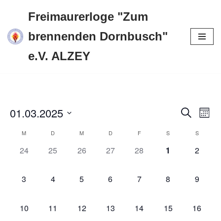
Freimaurerloge "Zum
Zum
brennenden Dornbusch"
Inhalt
e.V. ALZEY
springen
01.03.2025
Verans
Ver
Suche
Monat
Ans
Datum
Suche
M
D
M
D
F
S
S
Kalender
Nav
wählen.
und
0
0
0
0
0
0
0
24
25
26
27
28
1
2
von
Veranstaltungen,
Veranstaltungen,
Veranstaltungen,
Veranstaltungen,
Veranstaltungen,
Veranstaltung
Veranst
Ansich
Veranstaltungen
0
0
0
0
0
0
0
3
4
5
6
7
8
9
Naviga
Veranstaltungen,
Veranstaltungen,
Veranstaltungen,
Veranstaltungen,
Veranstaltungen,
Veranstaltungen
Veranst
0
0
0
0
0
0
0
10
11
12
13
14
15
16
Veranstaltungen,
Veranstaltungen,
Veranstaltungen,
Veranstaltungen,
Veranstaltungen,
Veranstaltungen
Veranst