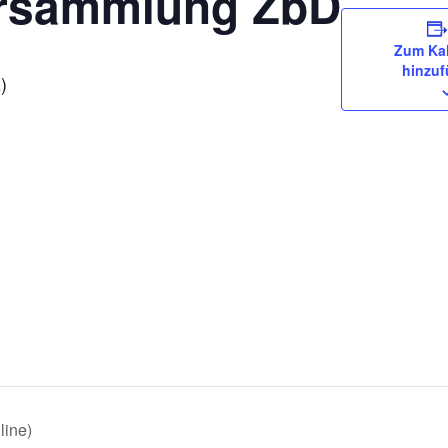
ersammlung ZbD
Zum Ka
hinzu
)
line)