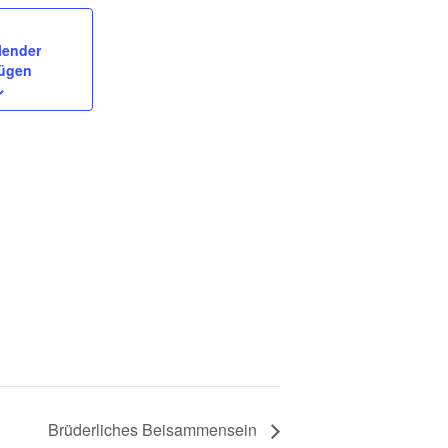
lender
fügen
Brüderliches Beisammensein